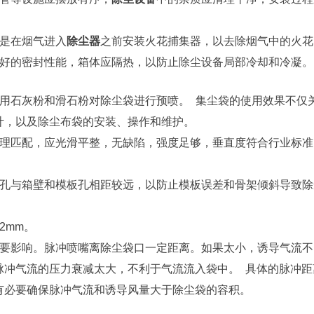
。
施是在烟气进入
除尘器
之前安装火花捕集器，以去除烟气中的火
良好的密封性能，箱体应隔热，以防止除尘设备局部冷却和冷凝
用石灰粉和滑石粉对除尘袋进行预喷。 集尘袋的使用效果不仅
计，以及除尘布袋的安装、操作和维护。
合理匹配，应光滑平整，无缺陷，强度足够，垂直度符合行业标准
板孔与箱壁和模板孔相距较远，以防止模板误差和骨架倾斜导致除
2mm。
重要影响。脉冲喷嘴离除尘袋口一定距离。如果太小，诱导气流不
脉冲气流的压力衰减太大，不利于气流流入袋中。 具体的脉冲距
有必要确保脉冲气流和诱导风量大于除尘袋的容积。