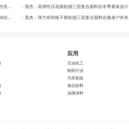
开发与应用
性优化
英杰：高弹性压花摇粒绒三层复合面料在冬季童装设计
的应用实践
间结合
英杰：弹力布和格子摇粒绒三层复合面料在修身户外夹
中的弹性与保暖协同设计
应用
袋
石油化工
制药行业
汽车制造
袋
食品饮料
袋
油漆涂料