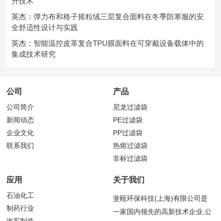
升技术
英杰：弹力布和格子摇粒绒三层复合面料在冬季防寒服的安
全舒适性设计与实践
英杰：智能温控皮革复合TPU膜面料在可穿戴设备载体中的
集成技术研究
公司
产品
公司简介
尼龙过滤袋
新闻动态
PE过滤袋
企业文化
PP过滤袋
联系我们
热熔过滤袋
非标过滤袋
应用
关于我们
石油化工
斐瓯环保科技(上海)有限公司是
制药行业
一家国内领先的高新技术企业,公