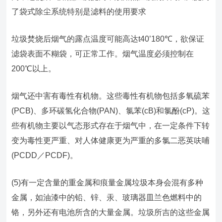
了袋式除尘系统特别是滤料的使用要求
垃圾焚烧后烟气的露点温度可能高达t40’180℃，欲保证
滤袋表面不糊袋，可正常工作。烟气温度必须控制在
200℃以上。
烟气还中害有毒性有机物。这些毒性有机物包括多氧硫苯
(PCB)、多环碳氢化合物(PAN)、氯苯(cB)和氯酚(cP)。这
些有机物主要以气态形式存在于烟气中，在一定条件下转
变为毒性更严重、对人体健康更为严重的多氯二恶英呋哺
(PCDD／PCDF)。
(5)有一定含量的重金属和痕量金属垃圾本身会混有多种
金属，如油漆中的铅、锌、汞、玻璃器皿兰色燃料中的
铬，另外还有电池所含的大量金属。垃圾所吉的这些金属