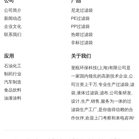
公司
产品
公司简介
尼龙过滤袋
新闻动态
PE过滤袋
企业文化
PP过滤袋
联系我们
热熔过滤袋
非标过滤袋
应用
关于我们
石油化工
斐瓯环保科技(上海)有限公司是
制药行业
一家国内领先的高新技术企业,公
汽车制造
司注资上千万,专业生产过滤袋,滤
食品饮料
袋,液体过滤袋,滤布,公司集研发,
油漆涂料
设计,生产,销售,服务为一体的过
滤袋生产工厂,是你值得信赖的合
作伙伴,欢迎上门考察和来电咨询!