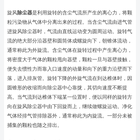
旋风
除尘器
是利用旋转的含尘气流所产生的离心力，将颗
粒污染物从气体中分离出来的过程。当含尘气流由进气管
进旋风除尘器时，气流由直线运动变为圆周运动。旋转气
流的绝大部分沿器壁和圆筒体成螺旋向下，朝锥体流动，
通常称此为外旋流。含尘气体在旋转过程中产生离心力，
将密度大于气体的颗粒甩向器壁，颗粒一旦与器壁接触，
便失去惯性力而靠入口速度的动量和向下的重力沿壁而下
落，进入排灰管。旋转下降的外旋气流在到达椎体时，因
圆锥形的收缩而向除尘器中心靠拢，其切向速度不断提
高。当气流到达椎体下端某一位置时，便以同样的旋转方
向在旋风除尘器中由下回旋而上，继续做螺旋运动。净化
气体经排气管排除器外，通常称此为内旋流。一部分未被
捕集的颗粒也随之排出。