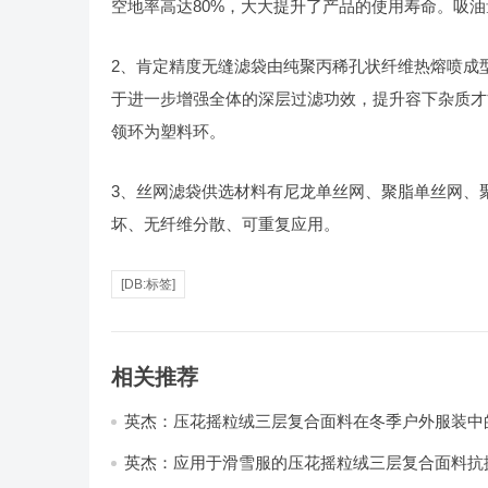
空地率高达80%，大大提升了产品的使用寿命。吸油
2、肯定精度无缝滤袋由纯聚丙稀孔状纤维热熔喷成
于进一步增强全体的深层过滤功效，提升容下杂质才
领环为塑料环。
3、丝网滤袋供选材料有尼龙单丝网、聚脂单丝网、
坏、无纤维分散、可重复应用。
[DB:标签]
相关推荐
英杰：压花摇粒绒三层复合面料在冬季户外服装中
性能优化研究
英杰：应用于滑雪服的压花摇粒绒三层复合面料抗
耐磨性提升技术