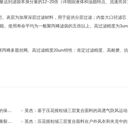
量达到滤袋本身分量的12~20倍（详细因液体和油脂特点、流速而异
型。表层为加厚深层过滤材料，用于提供分层过滤；内套大口径滤芯
能。使用寿命平均为一般聚丙稀滤袋的五倍以上。高过滤精度为3u
聚丙稀多股丝网。高过滤精度20um特性：肯定过滤精度、高耐磨、
的保暖
英杰：基于压花摇粒绒三层复合面料的高透气防风运动
饰开发
撕裂与
英杰：压花摇粒绒三层复合面料在户外风衣和夹克中的
用与性能