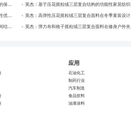
的保暖
英杰：基于压花摇粒绒三层复合结构的功能性家居纺织
开发与应用
性优化
英杰：高弹性压花摇粒绒三层复合面料在冬季童装设计
的应用实践
间结合
英杰：弹力布和格子摇粒绒三层复合面料在修身户外夹
中的弹性与保暖协同设计
应用
袋
石油化工
制药行业
汽车制造
袋
食品饮料
袋
油漆涂料