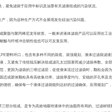
法，避免滤袋于应用中标识及油墨有关滤液组成的污染状况。
生产，因为这种生产方式不会展现发生硅油污染问题。
材料分成聚脂与聚丙稀尼龙等材质。一般来讲液体滤袋产品可以应用在工
耐酸与纤维冲击韧性低也可以可反复应用。
其PE塑料环口，包含有多种不同的袋底、袋顶规划。液体过滤袋滤液
液，又避免了传统辊压解决组成滤孔太过阻塞而减少滤袋寿数。全
范，更因为滤袋的三维过滤层，促使液体流过过滤袋时，颗粒会因
固态或胶体颗粒具有高收集功率。滤袋厚度均匀、安稳的开孔率及
的缝纫，确保每一个液体过滤袋能到达好的过滤确保。应用规划广
罩三部分组成。是专为高效地吸咐液体中的油脂而布局的。过滤材猜