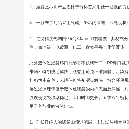
2、滤袋上标明产品规格型号标签采用便于替换的方
3、一般来讲商品采用没硅油降温的高速工业缝纫机
4、过滤精度规划自0.5到300μm间的精度，其
体，如油墨、电镀漆、化工、食物等每个化学液体。
此外液体过滤袋环口能够有不锈钢环口，PP环口及
来均经特别烧毛解决，既有用避免纤维摆脱，污染滤
料都为本白色，未经任何特别漂染解决，符合环保规
层过滤原理停留于液体过滤袋的内壁表面及深层，对
强度使滤袋功率稳定、应用时间更长。五线双针密切
用于各行业的液体过滤。
1、孔状纤维去油滤袋由预过滤层、主过滤层和丝网