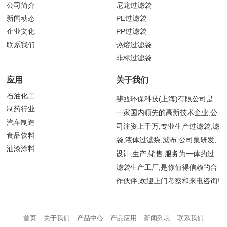
公司简介
尼龙过滤袋
新闻动态
PE过滤袋
企业文化
PP过滤袋
联系我们
热熔过滤袋
非标过滤袋
应用
关于我们
石油化工
斐瓯环保科技(上海)有限公司是
制药行业
一家国内领先的高新技术企业,公
汽车制造
司注资上千万,专业生产过滤袋,滤
食品饮料
袋,液体过滤袋,滤布,公司集研发,
油漆涂料
设计,生产,销售,服务为一体的过
滤袋生产工厂,是你值得信赖的合
作伙伴,欢迎上门考察和来电咨询!
首页
关于我们
产品中心
产品应用
新闻列表
联系我们