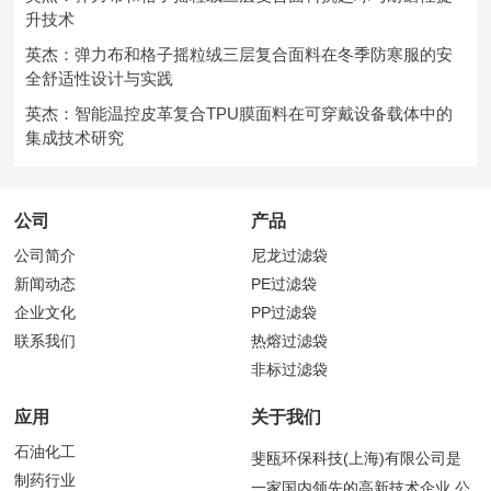
升技术
英杰：弹力布和格子摇粒绒三层复合面料在冬季防寒服的安
全舒适性设计与实践
英杰：智能温控皮革复合TPU膜面料在可穿戴设备载体中的
集成技术研究
公司
产品
公司简介
尼龙过滤袋
新闻动态
PE过滤袋
企业文化
PP过滤袋
联系我们
热熔过滤袋
非标过滤袋
应用
关于我们
石油化工
斐瓯环保科技(上海)有限公司是
制药行业
一家国内领先的高新技术企业,公