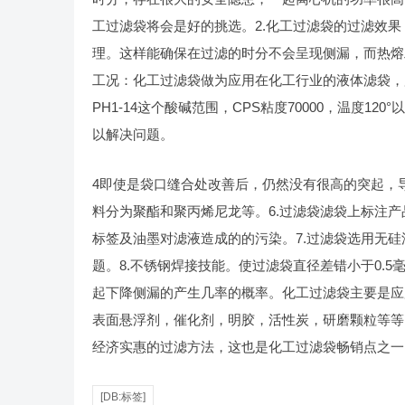
工过滤袋将会是好的挑选。2.化工过滤袋的过滤效果
理。这样能确保在过滤的时分不会呈现侧漏，而热熔
工况：化工过滤袋做为应用在化工行业的液体滤袋，
PH1-14这个酸碱范围，CPS粘度70000，温度
以解决问题。
4即使是袋口缝合处改善后，仍然没有很高的突起，导致
料分为聚酯和聚丙烯尼龙等。6.过滤袋滤袋上标注
标签及油墨对滤液造成的的污染。7.过滤袋选用无
题。8.不锈钢焊接技能。使过滤袋直径差错小于0.
起下降侧漏的产生几率的概率。化工过滤袋主要是应
表面悬浮剂，催化剂，明胶，活性炭，研磨颗粒等等
经济实惠的过滤方法，这也是化工过滤袋畅销点之一
[DB:标签]