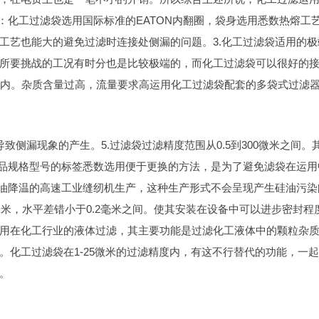
：化工过滤袋选用国际标准的EATON内翻圈，袋身选用悉数热熔工
工艺也能大的避免过滤时连接处侧漏的问题。3.化工过滤袋适用的极
所要挑战的工况有时分也是比较极端的，而化工过滤袋可以很好的
120°以内。杂质含量过高，流量要求高运用化工过滤袋配套的多袋式过滤
侧漏现象的产生。5.过滤袋过滤精度范围从0.5到300微米之间。
产品规格型号的标签悉数选用便于更换的方法，是为了避免滤袋在运用
硅油降温的高速工业缝纫机生产，这种生产形式不会呈现产生硅油污染
5毫米，水平差错小于0.2毫米之间。使其安装在设备中可以进步密封程
用在化工行业的液体过滤，其主要功能是过滤化工液体中的颗粒杂
。化工过滤袋在1-25微米的过滤精度内，有这不行替代的功能，一
。