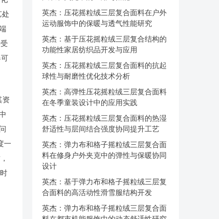
英杰：压花摇粒绒三层复合面料在户外
艺处
运动服饰中的保暖与透气性能研究
端
英杰：基于压花摇粒绒三层复合结构的
接受
功能性家居纺织品开发与应用
器可
英杰：压花摇粒绒三层复合面料的抗起
球性与耐磨性优化技术分析
英杰：高弹性压花摇粒绒三层复合面料
其资
在冬季童装设计中的应用实践
中
英杰：压花摇粒绒三层复合面料的热湿
问
舒适性与层间结合强度协同提升工艺
度一
英杰：弹力布和格子摇粒绒三层复合面
料在修身户外夹克中的弹性与保暖协同
质，
设计
起时
英杰：基于弹力布和格子摇粒绒三层复
合面料的高活动性滑雪服结构开发
英杰：弹力布和格子摇粒绒三层复合面
料在都市机能服饰中的动态舒适性研究