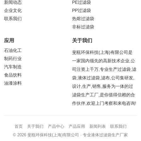
新闻动态
PE过滤袋
企业文化
PP过滤袋
联系我们
热熔过滤袋
非标过滤袋
应用
关于我们
石油化工
斐瓯环保科技(上海)有限公司是
制药行业
一家国内领先的高新技术企业,公
汽车制造
司注资上千万,专业生产过滤袋,滤
食品饮料
袋,液体过滤袋,滤布,公司集研发,
油漆涂料
设计,生产,销售,服务为一体的过
滤袋生产工厂,是你值得信赖的合
作伙伴,欢迎上门考察和来电咨询!
首页
关于我们
产品中心
产品应用
新闻列表
联系我们
© 2026
斐瓯环保科技(上海)有限公司
· 专业液体过滤袋生产厂家