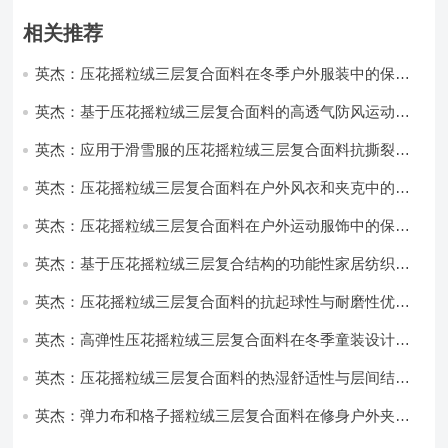
相关推荐
英杰：压花摇粒绒三层复合面料在冬季户外服装中的保暖
性能优化研究
英杰：基于压花摇粒绒三层复合面料的高透气防风运动服
饰开发
英杰：应用于滑雪服的压花摇粒绒三层复合面料抗撕裂与
耐磨性提升技术
英杰：压花摇粒绒三层复合面料在户外风衣和夹克中的应
用与性能
英杰：压花摇粒绒三层复合面料在户外运动服饰中的保暖
与透气性能研究
英杰：基于压花摇粒绒三层复合结构的功能性家居纺织品
开发与应用
英杰：压花摇粒绒三层复合面料的抗起球性与耐磨性优化
技术分析
英杰：高弹性压花摇粒绒三层复合面料在冬季童装设计中
的应用实践
英杰：压花摇粒绒三层复合面料的热湿舒适性与层间结合
强度协同提升工艺
英杰：弹力布和格子摇粒绒三层复合面料在修身户外夹克
中的弹性与保暖协同设计