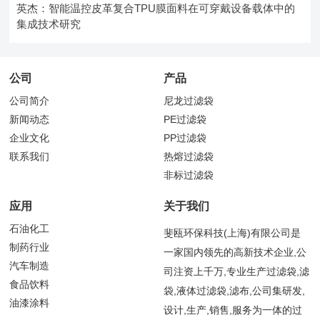
英杰：智能温控皮革复合TPU膜面料在可穿戴设备载体中的
集成技术研究
公司
产品
公司简介
尼龙过滤袋
新闻动态
PE过滤袋
企业文化
PP过滤袋
联系我们
热熔过滤袋
非标过滤袋
应用
关于我们
石油化工
斐瓯环保科技(上海)有限公司是
制药行业
一家国内领先的高新技术企业,公
汽车制造
司注资上千万,专业生产过滤袋,滤
食品饮料
袋,液体过滤袋,滤布,公司集研发,
油漆涂料
设计,生产,销售,服务为一体的过