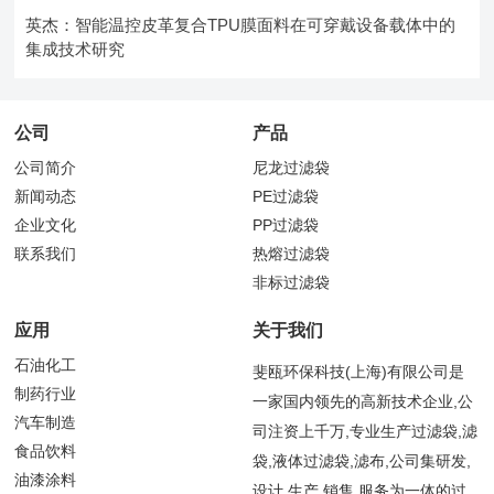
英杰：智能温控皮革复合TPU膜面料在可穿戴设备载体中的
集成技术研究
公司
产品
公司简介
尼龙过滤袋
新闻动态
PE过滤袋
企业文化
PP过滤袋
联系我们
热熔过滤袋
非标过滤袋
应用
关于我们
石油化工
斐瓯环保科技(上海)有限公司是
制药行业
一家国内领先的高新技术企业,公
汽车制造
司注资上千万,专业生产过滤袋,滤
食品饮料
袋,液体过滤袋,滤布,公司集研发,
油漆涂料
设计,生产,销售,服务为一体的过