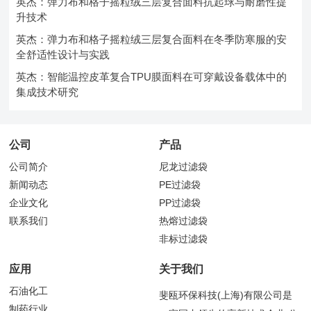
英杰：弹力布和格子摇粒绒三层复合面料抗起球与耐磨性提
升技术
英杰：弹力布和格子摇粒绒三层复合面料在冬季防寒服的安
全舒适性设计与实践
英杰：智能温控皮革复合TPU膜面料在可穿戴设备载体中的
集成技术研究
公司
产品
公司简介
尼龙过滤袋
新闻动态
PE过滤袋
企业文化
PP过滤袋
联系我们
热熔过滤袋
非标过滤袋
应用
关于我们
石油化工
斐瓯环保科技(上海)有限公司是
制药行业