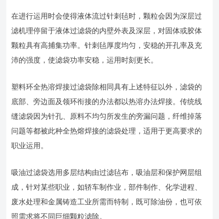
在进行运用时会使得液体流过针刺毡时，颗粒会因为深层过
滤机理停留于液体过滤袋的内壁外表及深层，对固体或胶体
颗粒具有高捕集功率。针刺毡厚度均匀，安稳的开孔率及充
沛的强度，使滤袋功率安稳，运用时刻更长。
塑料环全热溶焊接过滤袋除相同具有上述特征以外，滤袋的
底部、旁边面及领环衔接的办法都以热溶办法焊接。传统线
缝滤袋因为针孔、原料不均匀所发生的旁漏问题，纤维掉落
问题等都被此种全热熔焊接的滤袋处理，适用于更高要求的
职业运用。
吸油过滤袋选用多层结构由过滤毡布，吸油层和保护网层组
成，针对某些职业，如轿车制作业，部件制作、化学进程、
废水处理和金属铸造工业所需而特制，既可除油份，也可依
照需求将不同巨细颗粒滤除。