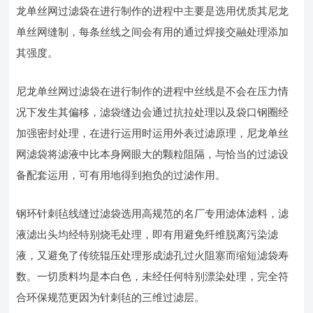
龙单丝网过滤袋在进行制作的进程中主要是选用优质其尼龙
单丝网缝制，每条丝线之间会有用的通过焊接交融处理添加
其强度。
尼龙单丝网过滤袋在进行制作的进程中丝线是不会在压力情
况下发生其偏移，滤袋缝边会通过抗拉处理以及袋口钢圈经
加强密封处理，在进行运用时运用外表过滤原理，尼龙单丝
网滤袋将滤液中比本身网眼大的颗粒阻隔，与恰当的过滤设
备配套运用，可有用地得到抱负的过滤作用。
钢环针刺毡线缝过滤袋选用高规范的名厂专用滤体滤料，滤
液滤出头均经特别烧毛处理，即有用避免纤维脱离污染滤
液，又避免了传统辊压处理形成滤孔过火阻塞而缩短滤袋寿
数。一切质料均是本白色，未经任何特别漂染处理，完全符
合环保规范更因为针刺毡的三维过滤层。