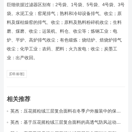
巨细依据过滤器区别有：2号袋、1号袋、5号袋、4号袋、3号
袋。水泥工业：窑尾排气；熟料和冷却设备排气、收尘；原
料及煤枯燥窑的排气、收尘；原料及熟料粉碎机收尘；生料
磨、煤磨、收尘；运装机、料仓、收尘等；炼钢工业：电
炉、平炉、高炉排气收尘；有色锻炼：烧结炉、焙烧炉排气
收尘；化学工业：农药、肥料；火力发电：收尘；炭墨工
业：出产收回。
[DB:标签]
相关推荐
英杰：压花摇粒绒三层复合面料在冬季户外服装中的保暖
性能优化研究
英杰：基于压花摇粒绒三层复合面料的高透气防风运动服
饰开发