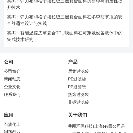
英杰：弹力布和格子摇粒绒三层复合面料抗起球与耐磨性提
升技术
英杰：弹力布和格子摇粒绒三层复合面料在冬季防寒服的安
全舒适性设计与实践
英杰：智能温控皮革复合TPU膜面料在可穿戴设备载体中的
集成技术研究
公司
产品
公司简介
尼龙过滤袋
新闻动态
PE过滤袋
企业文化
PP过滤袋
联系我们
热熔过滤袋
非标过滤袋
应用
关于我们
石油化工
斐瓯环保科技(上海)有限公司是
制药行业