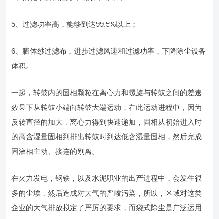
5、过滤功率高，能够到达99.5%以上；
6、膨体纱过滤布，进步过滤风速和过滤功率，下降除尘设备
体积。
一起，转鼓内的固相颗粒在离心力和螺旋与转鼓之间的差速
效果下从转鼓小端向转鼓大端运动，在此运动进程中，因为
反转直径的加大，离心力得到快速递加，固相从初始进入时
的高含湿量固相到排出转鼓时到达低含湿量固相，然后完成
固液相主动、接连的别离。
在火力发电，钢铁，以及水泥职业的出产进程中，会发生很
多的尘埃，然后造成对大气的严峻污染，所以，区域对这类
企业的大气排放拟定了严厉的要求，而袋式除尘是广泛运用