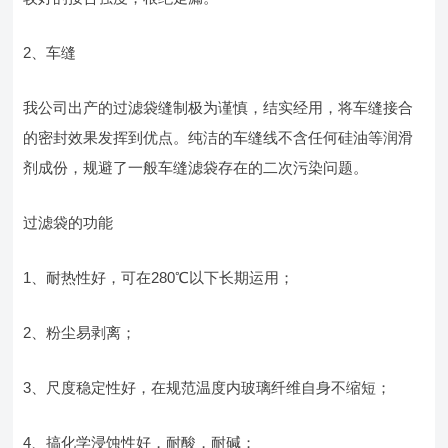
2、车缝
我公司出产的过滤袋缝制极为谨慎，结实经用，将车缝接合
的密封效果发挥到优点。纯洁的车缝线不含任何硅油等润滑
剂成份，规避了一般车缝滤袋存在的二次污染问题。
过滤袋的功能
1、耐热性好，可在280℃以下长期运用；
2、粉尘易剥离；
3、尺度稳定性好，在规范温度内玻璃纤维自身不缩短；
4、搞化学浸蚀性好，耐酸，耐碱；