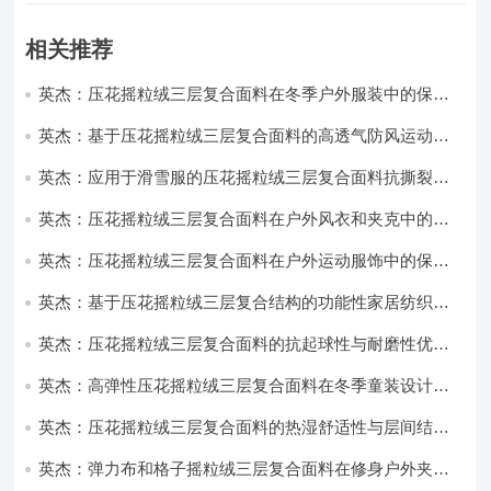
相关推荐
英杰：压花摇粒绒三层复合面料在冬季户外服装中的保暖
性能优化研究
英杰：基于压花摇粒绒三层复合面料的高透气防风运动服
饰开发
英杰：应用于滑雪服的压花摇粒绒三层复合面料抗撕裂与
耐磨性提升技术
英杰：压花摇粒绒三层复合面料在户外风衣和夹克中的应
用与性能
英杰：压花摇粒绒三层复合面料在户外运动服饰中的保暖
与透气性能研究
英杰：基于压花摇粒绒三层复合结构的功能性家居纺织品
开发与应用
英杰：压花摇粒绒三层复合面料的抗起球性与耐磨性优化
技术分析
英杰：高弹性压花摇粒绒三层复合面料在冬季童装设计中
的应用实践
英杰：压花摇粒绒三层复合面料的热湿舒适性与层间结合
强度协同提升工艺
英杰：弹力布和格子摇粒绒三层复合面料在修身户外夹克
中的弹性与保暖协同设计