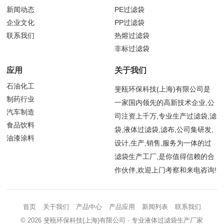
新闻动态
PE过滤袋
企业文化
PP过滤袋
联系我们
热熔过滤袋
非标过滤袋
应用
关于我们
石油化工
斐瓯环保科技(上海)有限公司是
制药行业
一家国内领先的高新技术企业,公
汽车制造
司注资上千万,专业生产过滤袋,滤
食品饮料
袋,液体过滤袋,滤布,公司集研发,
油漆涂料
设计,生产,销售,服务为一体的过
滤袋生产工厂,是你值得信赖的合
作伙伴,欢迎上门考察和来电咨询!
首页
关于我们
产品中心
产品应用
新闻列表
联系我们
© 2026
斐瓯环保科技(上海)有限公司
· 专业液体过滤袋生产厂家