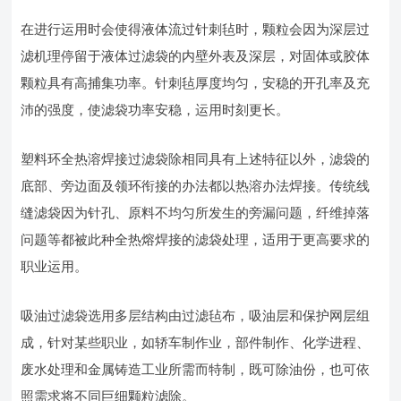
在进行运用时会使得液体流过针刺毡时，颗粒会因为深层过
滤机理停留于液体过滤袋的内壁外表及深层，对固体或胶体
颗粒具有高捕集功率。针刺毡厚度均匀，安稳的开孔率及充
沛的强度，使滤袋功率安稳，运用时刻更长。
塑料环全热溶焊接过滤袋除相同具有上述特征以外，滤袋的
底部、旁边面及领环衔接的办法都以热溶办法焊接。传统线
缝滤袋因为针孔、原料不均匀所发生的旁漏问题，纤维掉落
问题等都被此种全热熔焊接的滤袋处理，适用于更高要求的
职业运用。
吸油过滤袋选用多层结构由过滤毡布，吸油层和保护网层组
成，针对某些职业，如轿车制作业，部件制作、化学进程、
废水处理和金属铸造工业所需而特制，既可除油份，也可依
照需求将不同巨细颗粒滤除。