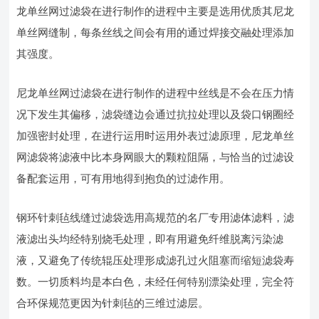
龙单丝网过滤袋在进行制作的进程中主要是选用优质其尼龙
单丝网缝制，每条丝线之间会有用的通过焊接交融处理添加
其强度。
尼龙单丝网过滤袋在进行制作的进程中丝线是不会在压力情
况下发生其偏移，滤袋缝边会通过抗拉处理以及袋口钢圈经
加强密封处理，在进行运用时运用外表过滤原理，尼龙单丝
网滤袋将滤液中比本身网眼大的颗粒阻隔，与恰当的过滤设
备配套运用，可有用地得到抱负的过滤作用。
钢环针刺毡线缝过滤袋选用高规范的名厂专用滤体滤料，滤
液滤出头均经特别烧毛处理，即有用避免纤维脱离污染滤
液，又避免了传统辊压处理形成滤孔过火阻塞而缩短滤袋寿
数。一切质料均是本白色，未经任何特别漂染处理，完全符
合环保规范更因为针刺毡的三维过滤层。