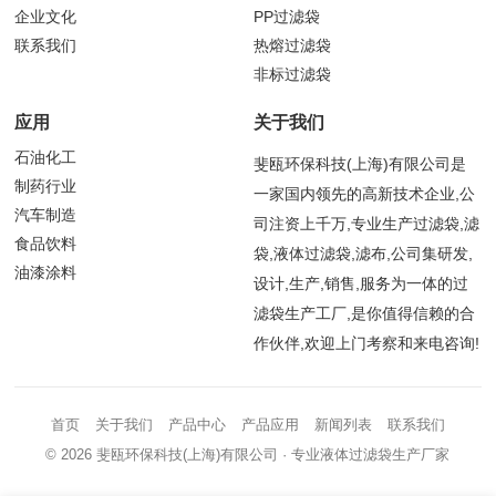
企业文化
PP过滤袋
联系我们
热熔过滤袋
非标过滤袋
应用
关于我们
石油化工
斐瓯环保科技(上海)有限公司是
制药行业
一家国内领先的高新技术企业,公
汽车制造
司注资上千万,专业生产过滤袋,滤
食品饮料
袋,液体过滤袋,滤布,公司集研发,
油漆涂料
设计,生产,销售,服务为一体的过
滤袋生产工厂,是你值得信赖的合
作伙伴,欢迎上门考察和来电咨询!
首页
关于我们
产品中心
产品应用
新闻列表
联系我们
© 2026
斐瓯环保科技(上海)有限公司
· 专业液体过滤袋生产厂家