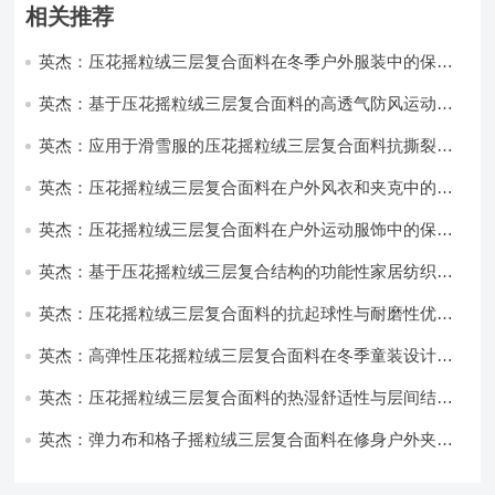
相关推荐
英杰：压花摇粒绒三层复合面料在冬季户外服装中的保暖
性能优化研究
英杰：基于压花摇粒绒三层复合面料的高透气防风运动服
饰开发
英杰：应用于滑雪服的压花摇粒绒三层复合面料抗撕裂与
耐磨性提升技术
英杰：压花摇粒绒三层复合面料在户外风衣和夹克中的应
用与性能
英杰：压花摇粒绒三层复合面料在户外运动服饰中的保暖
与透气性能研究
英杰：基于压花摇粒绒三层复合结构的功能性家居纺织品
开发与应用
英杰：压花摇粒绒三层复合面料的抗起球性与耐磨性优化
技术分析
英杰：高弹性压花摇粒绒三层复合面料在冬季童装设计中
的应用实践
英杰：压花摇粒绒三层复合面料的热湿舒适性与层间结合
强度协同提升工艺
英杰：弹力布和格子摇粒绒三层复合面料在修身户外夹克
中的弹性与保暖协同设计