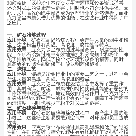
和颗粒物，这些粉尘不仅会对生产环境和设备造成损害，
还会对员工的健康产生危害，同时也不符合环保要求。因
此，采用高效的除尘设备成为这些行业的必然选择，而亚
克力除尘布袋凭借其优异的性能，在这些行业中得到了广
泛应用。
一、
矿石冶炼过程
应用环境：
矿石在高温冶炼过程中会产生大量的烟尘和粉
尘，这些粉尘具有高温、高浓度、腐蚀性等特点。
应用效果：
亚克力除尘布袋通过其耐高温、耐腐蚀的性
能，在矿石冶炼过程中有效地捕捉和分离烟尘和粉尘，净
化了排放气体，降低了粉尘对环境和设备的损害。同时，
其高效的过滤性能确保了排放达到环保标准。
二、
烧结工艺
应用环境：
烧结是冶金行业中的重要工艺之一，过程中会
产生大量的高温、高湿、高浓度的粉尘。
应用效果：
亚克力除尘布袋在烧结工艺中发挥了重要作
用，其耐高温、耐湿、耐腐蚀的特性使得其能够在恶劣的
工作环境中稳定运行。通过高效的过滤作用，亚克力除尘
布袋将烧结过程中产生的粉尘有效捕集，保障了生产环境
的清洁度，同时也减少了粉尘对员工的危害。
三、
矿石破碎与筛分
应用环境：
在矿石的破碎与筛分过程中，会产生大量的细
小粉尘，这些粉尘容易飘散到空气中，对环境和员工造成
危害。
应用效果：
亚克力除尘布袋通过其高孔隙率和优异的过滤
性能，在矿石破碎与筛分过程中有效地捕捉了这些细小粉