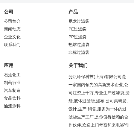
公司
产品
公司简介
尼龙过滤袋
新闻动态
PE过滤袋
企业文化
PP过滤袋
联系我们
热熔过滤袋
非标过滤袋
应用
关于我们
石油化工
斐瓯环保科技(上海)有限公司是
制药行业
一家国内领先的高新技术企业,公
汽车制造
司注资上千万,专业生产过滤袋,滤
食品饮料
袋,液体过滤袋,滤布,公司集研发,
油漆涂料
设计,生产,销售,服务为一体的过
滤袋生产工厂,是你值得信赖的合
作伙伴,欢迎上门考察和来电咨询!