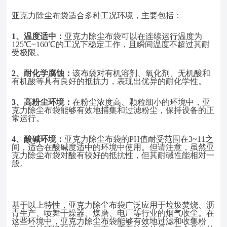
亚克力除尘布袋适合多种工况环境，主要包括：
1、
温度适中：
亚克力除尘布袋可以在连续运行温度为
125℃~160℃的工况下稳定工作，且瞬间温度不超过其耐
受极限。
2、
耐化学腐蚀：
该布袋对有机溶剂、氧化剂、无机酸和
有机酸等具有良好的抵抗力，表现出优异的耐化学性。
3、
高粉尘环境：
在粉尘浓度高、颗粒细小的环境中，亚
克力除尘布袋能够有效地捕集和过滤粉尘，保持设备的正
常运行。
4、
酸碱环境：
亚克力除尘布袋的
PH值耐受范围在3~11之
间，适合在酸碱度适中的环境中使用。但请注意，虽然亚
克力除尘布袋对酸有较好的抵抗性，但其耐碱性能相对一
般。
基于以上特性，亚克力除尘布袋广泛应用于垃圾焚烧、沥
青生产、喷舞干燥器、煤磨、电厂等行业的烟气收尘。在
这些环境中，亚克力除尘布袋能够有效地过滤和收集粉