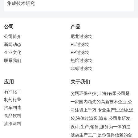
集成技术研究
公司
产品
公司简介
尼龙过滤袋
新闻动态
PE过滤袋
企业文化
PP过滤袋
联系我们
热熔过滤袋
非标过滤袋
应用
关于我们
石油化工
斐瓯环保科技(上海)有限公司是
制药行业
一家国内领先的高新技术企业,公
汽车制造
司注资上千万,专业生产过滤袋,滤
食品饮料
袋,液体过滤袋,滤布,公司集研发,
油漆涂料
设计,生产,销售,服务为一体的过
滤袋生产工厂,是你值得信赖的合