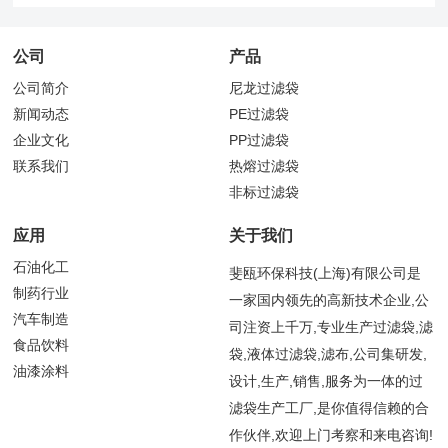
公司
产品
公司简介
尼龙过滤袋
新闻动态
PE过滤袋
企业文化
PP过滤袋
联系我们
热熔过滤袋
非标过滤袋
应用
关于我们
石油化工
斐瓯环保科技(上海)有限公司是
制药行业
一家国内领先的高新技术企业,公
汽车制造
司注资上千万,专业生产过滤袋,滤
食品饮料
袋,液体过滤袋,滤布,公司集研发,
油漆涂料
设计,生产,销售,服务为一体的过
滤袋生产工厂,是你值得信赖的合
作伙伴,欢迎上门考察和来电咨询!