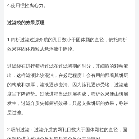
4.使用惯性离心力。
过滤袋的效果原理
1.筛析过滤过滤介质的孔目数小于固体颗的直径，依托筛析
效果将固体颗粒从悬浮液中除掉。
过滤袋在进行筛析过滤在过滤初期的时分，其细微的颗粒流
出，这样滤液比较混浊，在必定程度上会有用的跟着其饼层
的构成和加厚，滤液逐步变清。因为筛孔逐步受堵，过滤速
度呈下降趋势。过滤进程当滤饼层构成，筛析效果便由饼层
发生，过滤介质失掉筛析效果，只起支撑饼层的效果，称饼
层过滤。
2.吸附过滤：过滤介质的网孔目数大于固体颗粒的直径，固
体颗粒进入过滤介质孔道后被介质外表所吸附。