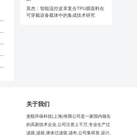
英杰：智能温控皮革复合TPU膜面料在
可穿戴设备载体中的集成技术研究
服
应
品
中
克
关于我们
斐瓯环保科技(上海)有限公司是一家国内领先
的高新技术企业,公司注资上千万,专业生产过
滤袋,滤袋,液体过滤袋,滤布,公司集研发,设计,