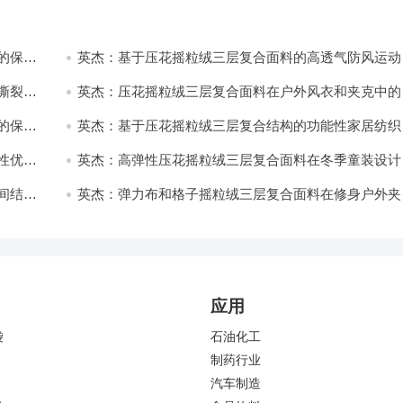
的保暖
英杰：基于压花摇粒绒三层复合面料的高透气防风运动
饰开发
撕裂与
英杰：压花摇粒绒三层复合面料在户外风衣和夹克中的
用与性能
的保暖
英杰：基于压花摇粒绒三层复合结构的功能性家居纺织
开发与应用
性优化
英杰：高弹性压花摇粒绒三层复合面料在冬季童装设计
的应用实践
间结合
英杰：弹力布和格子摇粒绒三层复合面料在修身户外夹
中的弹性与保暖协同设计
应用
袋
石油化工
制药行业
汽车制造