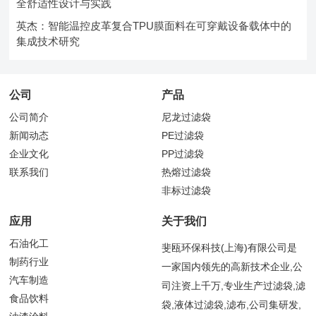
全舒适性设计与实践
英杰：智能温控皮革复合TPU膜面料在可穿戴设备载体中的
集成技术研究
公司
产品
公司简介
尼龙过滤袋
新闻动态
PE过滤袋
企业文化
PP过滤袋
联系我们
热熔过滤袋
非标过滤袋
应用
关于我们
石油化工
斐瓯环保科技(上海)有限公司是
制药行业
一家国内领先的高新技术企业,公
汽车制造
司注资上千万,专业生产过滤袋,滤
食品饮料
袋,液体过滤袋,滤布,公司集研发,