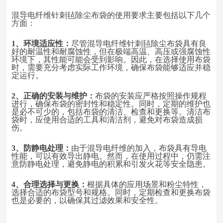
混导电纤维针刺毡除尘布袋的使用要求主要包括以下几个
方面：
1、
环境适应性：
尽管混导电纤维针刺毡除尘布袋具有良
好的耐温性和耐腐蚀性，但在极端高温、高压或强腐蚀性
环境下，其性能可能会受到影响。因此，在选择使用布袋
时，需要充分考虑实际工作环境，确保布袋能够适应并稳
定运行。
2、
正确的安装与维护：
布袋的安装应严格按照操作规程
进行，确保布袋的密封性和稳定性。同时，定期的维护也
是必不可少的，包括布袋的清洁、检查和更换等。清洁布
袋时，应使用合适的工具和清洁剂，避免对布袋造成损
伤。
3、
防静电处理：
由于混导电纤维的加入，布袋具有导电
性能，可以有效导出静电。然而，在使用过程中，仍需注
意防静电处理，避免静电的积累和引发火花等安全隐患。
4、
合理选择与更换：
根据具体的应用场景和粉尘特性，
选择合适的布袋型号和规格。同时，定期检查和更换布袋
也是必要的，以确保其过滤效果和安全性。