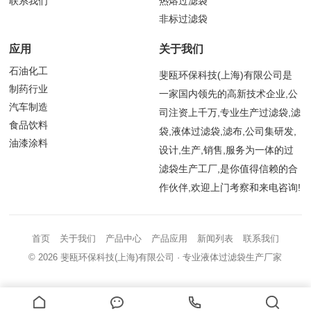
联系我们
热熔过滤袋
非标过滤袋
应用
关于我们
石油化工
斐瓯环保科技(上海)有限公司是
制药行业
一家国内领先的高新技术企业,公
汽车制造
司注资上千万,专业生产过滤袋,滤
食品饮料
袋,液体过滤袋,滤布,公司集研发,
油漆涂料
设计,生产,销售,服务为一体的过
滤袋生产工厂,是你值得信赖的合
作伙伴,欢迎上门考察和来电咨询!
首页
关于我们
产品中心
产品应用
新闻列表
联系我们
© 2026
斐瓯环保科技(上海)有限公司
· 专业液体过滤袋生产厂家