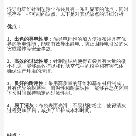
混导电纤维针刺毡除尘布袋具有一系列显著的优点，同时
也存在一些可能的缺点。以下是对其优缺点的详细分析：
优点：
1、
出色的导电性能：
混导电纤维的加入使得布袋具有优
异的导电性能，能够有效导出静电，防止因静电引发的火
灾或爆炸等安全事故。
2、
高效的过滤性能：
针刺毡结构使得布袋具有大量的微
小孔隙，能够高效捕捉和过滤空气中的粉尘和有害气体，
确保生产环境的清洁。
3、
良好的耐用性：
采用高质量的纤维和基布材料制成，
具有优异的耐磨性、耐
温性和耐腐蚀性，能够在恶劣环境
下长时间保持稳定的过滤性能。
4、
易于清灰：
布袋表面光滑，不易粘附粉尘，使得清灰
过程更加容易，减少了维护成本和时间。
缺点：