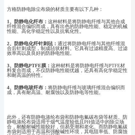
方格防静电除尘布袋的材质主要有以下几种：
1、
防静电化纤布：
这种材料是将防静电纤维与其他合成
纤维混合编织而成，具有出色的防静电性能、稳定的机械
性能、高化学稳定性以及抗氧化性。
2、
防静电化纤针刺毡：
通过将防静电纤维与其他纤维混
合后针刺成型，制成毡状材料。它具有过滤精度高、过滤
效率高以及良好的防静电性能。
3、
防静电
PTFE膜：
这种材料是将防静电纤维与
PTFE材
料复合而成，不仅防静电性能优越，还具有高化学稳定性
和耐高温的特性。
4、
防静电玻纤布：
将防静电纤维与玻璃纤维混合编织而
成，具有耐高温、耐腐蚀以及防静电等性能。
此外，还有
防静电涤纶布袋
和
防静电氟碳布袋
等材质。防
静电涤纶布袋适用于烟气温度较低且
PH值适中的除尘场
合，耐酸耐碱性能较好，但易受潮和老化。而防静电氟碳
布袋则适用于高温和强酸碱性环境，其电阻率低、防腐蚀