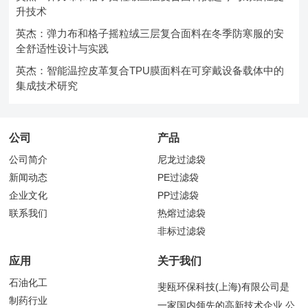
升技术
英杰：弹力布和格子摇粒绒三层复合面料在冬季防寒服的安
全舒适性设计与实践
英杰：智能温控皮革复合TPU膜面料在可穿戴设备载体中的
集成技术研究
公司
产品
公司简介
尼龙过滤袋
新闻动态
PE过滤袋
企业文化
PP过滤袋
联系我们
热熔过滤袋
非标过滤袋
应用
关于我们
石油化工
斐瓯环保科技(上海)有限公司是
制药行业
一家国内领先的高新技术企业,公