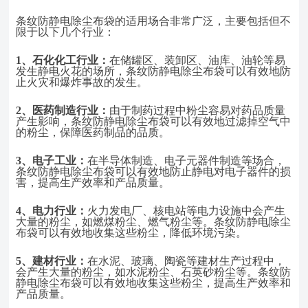
条纹防静电除尘布袋的适用场合非常广泛，主要包括但不
限于以下几个行业：
1、
石化化工行业：
在储罐区、装卸区、油库、油轮等易
发生静电火花的场所，条纹防静电除尘布袋可以有效地防
止火灾和爆炸事故的发生。
2、
医药制造行业：
由于制药过程中粉尘容易对药品质量
产生影响，条纹防静电除尘布袋可以有效地过滤掉空气中
的粉尘，保障医药制品的品质。
3、
电子工业：
在半导体制造、电子元器件制造等场合，
条纹防静电除尘布袋可以有效地防止静电对电子器件的损
害，提高生产效率和产品质量。
4、
电力行业：
火力发电厂、核电站等电力设施中会产生
大量的粉尘，如燃煤粉尘、燃气粉尘等。条纹防静电除尘
布袋可以有效地收集这些粉尘，降低环境污染。
5、
建材行业：
在水泥、玻璃、陶瓷等建材生产过程中，
会产生大量的粉尘，如水泥粉尘、石英砂粉尘等。条纹防
静电除尘布袋可以有效地收集这些粉尘，提高生产效率和
产品质量。