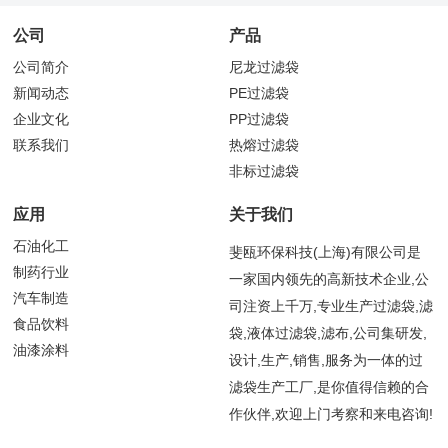
公司
产品
公司简介
尼龙过滤袋
新闻动态
PE过滤袋
企业文化
PP过滤袋
联系我们
热熔过滤袋
非标过滤袋
应用
关于我们
石油化工
斐瓯环保科技(上海)有限公司是
制药行业
一家国内领先的高新技术企业,公
汽车制造
司注资上千万,专业生产过滤袋,滤
食品饮料
袋,液体过滤袋,滤布,公司集研发,
油漆涂料
设计,生产,销售,服务为一体的过
滤袋生产工厂,是你值得信赖的合
作伙伴,欢迎上门考察和来电咨询!