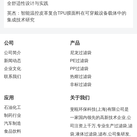
全舒适性设计与实践
英杰：智能温控皮革复合TPU膜面料在可穿戴设备载体中的
集成技术研究
公司
产品
公司简介
尼龙过滤袋
新闻动态
PE过滤袋
企业文化
PP过滤袋
联系我们
热熔过滤袋
非标过滤袋
应用
关于我们
石油化工
斐瓯环保科技(上海)有限公司是
制药行业
一家国内领先的高新技术企业,公
汽车制造
司注资上千万,专业生产过滤袋,滤
食品饮料
袋,液体过滤袋,滤布,公司集研发,