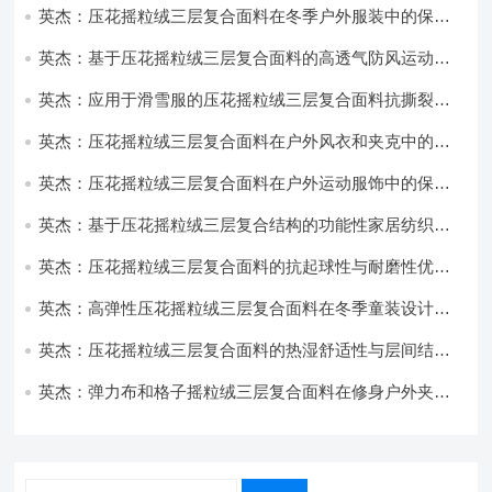
英杰：压花摇粒绒三层复合面料在冬季户外服装中的保暖
性能优化研究
英杰：基于压花摇粒绒三层复合面料的高透气防风运动服
饰开发
英杰：应用于滑雪服的压花摇粒绒三层复合面料抗撕裂与
耐磨性提升技术
英杰：压花摇粒绒三层复合面料在户外风衣和夹克中的应
用与性能
英杰：压花摇粒绒三层复合面料在户外运动服饰中的保暖
与透气性能研究
英杰：基于压花摇粒绒三层复合结构的功能性家居纺织品
开发与应用
英杰：压花摇粒绒三层复合面料的抗起球性与耐磨性优化
技术分析
英杰：高弹性压花摇粒绒三层复合面料在冬季童装设计中
的应用实践
英杰：压花摇粒绒三层复合面料的热湿舒适性与层间结合
强度协同提升工艺
英杰：弹力布和格子摇粒绒三层复合面料在修身户外夹克
中的弹性与保暖协同设计