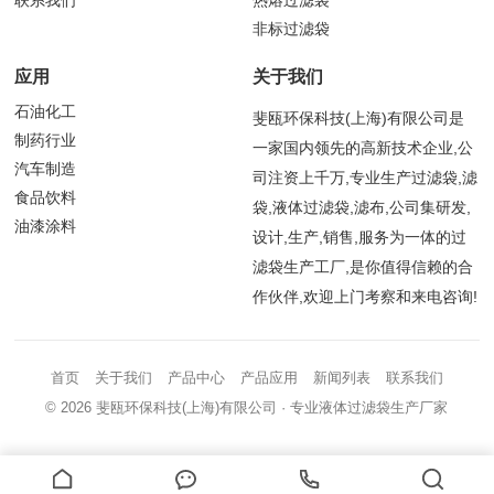
联系我们
热熔过滤袋
非标过滤袋
应用
关于我们
石油化工
斐瓯环保科技(上海)有限公司是
制药行业
一家国内领先的高新技术企业,公
汽车制造
司注资上千万,专业生产过滤袋,滤
食品饮料
袋,液体过滤袋,滤布,公司集研发,
油漆涂料
设计,生产,销售,服务为一体的过
滤袋生产工厂,是你值得信赖的合
作伙伴,欢迎上门考察和来电咨询!
首页
关于我们
产品中心
产品应用
新闻列表
联系我们
© 2026
斐瓯环保科技(上海)有限公司
· 专业液体过滤袋生产厂家