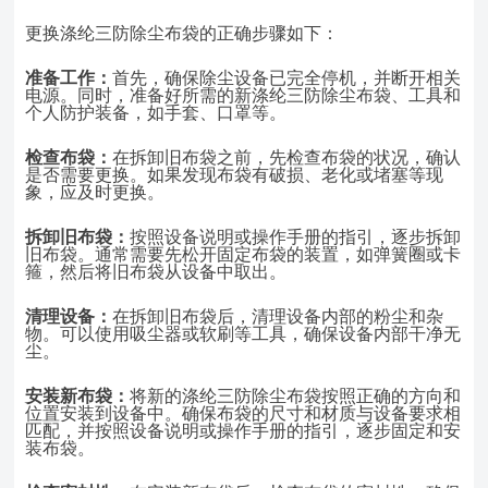
更换涤纶三防除尘布袋的正确步骤如下：
准备工作：
首先，确保除尘设备已完全停机，并断开相关
电源。同时，准备好所需的新涤纶三防除尘布袋、工具和
个人防护装备，如手套、口罩等。
检查布袋：
在拆卸旧布袋之前，先检查布袋的状况，确认
是否需要更换。如果发现布袋有破损、老化或堵塞等现
象，应及时更换。
拆卸旧布袋：
按照设备说明或操作手册的指引，逐步拆卸
旧布袋。通常需要先松开固定布袋的装置，如弹簧圈或卡
箍，然后将旧布袋从设备中取出。
清理设备：
在拆卸旧布袋后，清理设备内部的粉尘和杂
物。可以使用吸尘器或软刷等工具，确保设备内部干净无
尘。
安装新布袋：
将新的涤纶三防除尘布袋按照正确的方向和
位置安装到设备中。确保布袋的尺寸和材质与设备要求相
匹配，并按照设备说明或操作手册的指引，逐步固定和安
装布袋。