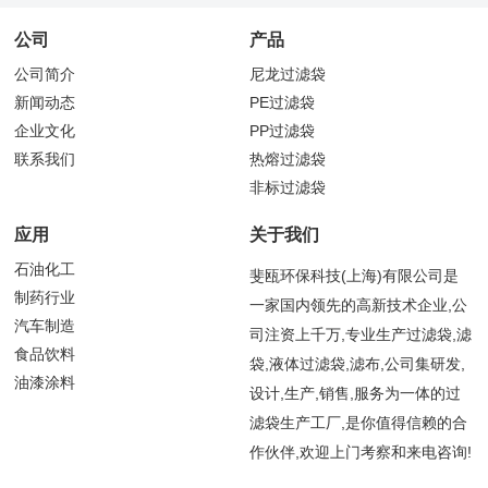
公司
产品
公司简介
尼龙过滤袋
新闻动态
PE过滤袋
企业文化
PP过滤袋
联系我们
热熔过滤袋
非标过滤袋
应用
关于我们
石油化工
斐瓯环保科技(上海)有限公司是
制药行业
一家国内领先的高新技术企业,公
汽车制造
司注资上千万,专业生产过滤袋,滤
食品饮料
袋,液体过滤袋,滤布,公司集研发,
油漆涂料
设计,生产,销售,服务为一体的过
滤袋生产工厂,是你值得信赖的合
作伙伴,欢迎上门考察和来电咨询!