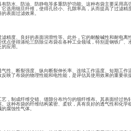
具有防水、防油、防静电等多重防护功能。这种布袋主要采用高
，它选用细旦纤维，使得孔径小、孔隙率高，从而提高了过滤精
料的表面过滤效果。
过滤精度、良好的表面润滑性等。此外，它的耐酸碱性和耐电离
些优点使得涤纶三防除尘布袋在各种工业领域，特别是钢铁厂、
泛的应用。
透气性、断裂强度、纵向断裂伸长率、连续工作温度、短期工作
数反映了布袋的物理性能和电性能，是评估其使用效果的重要依
工艺，制成纤维交错、缝隙分布均匀的细纤维布。其表面经过热
塞。这种布袋的纤维结构紧密、柔软，具有良好的透气性和化学
碱的腐蚀性气体。