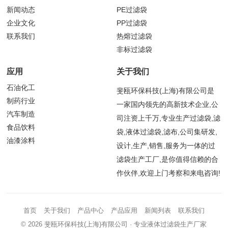
新闻动态
PE过滤袋
企业文化
PP过滤袋
联系我们
热熔过滤袋
非标过滤袋
应用
关于我们
石油化工
斐瓯环保科技(上海)有限公司是
制药行业
一家国内领先的高新技术企业,公
汽车制造
司注资上千万,专业生产过滤袋,滤
食品饮料
袋,液体过滤袋,滤布,公司集研发,
油漆涂料
设计,生产,销售,服务为一体的过
滤袋生产工厂,是你值得信赖的合
作伙伴,欢迎上门考察和来电咨询!
首页
关于我们
产品中心
产品应用
新闻列表
联系我们
© 2026
斐瓯环保科技(上海)有限公司
· 专业液体过滤袋生产厂家