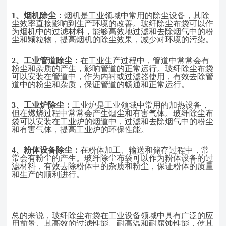
1、
烟机除尘：
烟机是工业领域中常用的除尘设备，其除
尘效率直接影响到生产环境的改善。玻纤除尘布袋可以作
为烟机中的过滤材料，能够高效地过滤和去除烟气中的粉
尘和颗粒物，提高烟机的除尘效果，减少对环境的污染。
2、
工业管道除尘：
在工业生产过程中，管道中常常会有
粉尘和杂质的产生，影响管道的正常运行。玻纤除尘布袋
可以安装在管道中，作为内衬或过滤器使用，有效去除管
道中的粉尘和杂质，保证管道的畅通和正常运行。
3、
工业炉除尘：
工业炉是工业领域中常用的加热设备，
但在燃烧过程中常常会产生烟尘和有害气体。玻纤除尘布
袋可以安装在工业炉的烟道中，过滤和去除烟气中的粉尘
和有害气体，提高工业炉的环保性能。
4、
粉体设备除尘：
在粉体加工、输送和储存过程中，常
常会有粉尘的产生。玻纤除尘布袋可以作为粉体设备的过
滤材料，有效去除粉体中的杂质和粉尘，保证粉体的质量
和生产的顺利进行。
总的来说，玻纤除尘布袋在工业设备领域中具有广泛的应
用前景。其高效的过滤性能、耐高温和耐腐蚀性能，使其