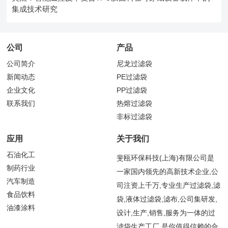
集成技术研究
公司
产品
公司简介
尼龙过滤袋
新闻动态
PE过滤袋
企业文化
PP过滤袋
联系我们
热熔过滤袋
非标过滤袋
应用
关于我们
石油化工
斐瓯环保科技(上海)有限公司是
制药行业
一家国内领先的高新技术企业,公
汽车制造
司注资上千万,专业生产过滤袋,滤
食品饮料
袋,液体过滤袋,滤布,公司集研发,
油漆涂料
设计,生产,销售,服务为一体的过
滤袋生产工厂,是你值得信赖的合