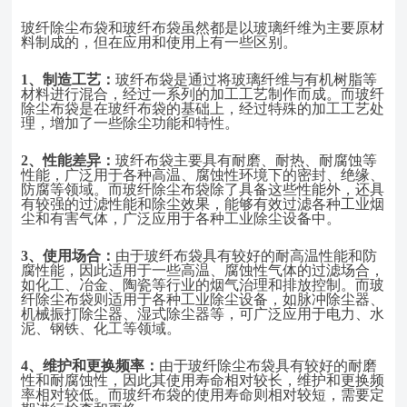
玻纤除尘布袋和玻纤布袋虽然都是以玻璃纤维为主要原材
料制成的，但在应用和使用上有一些区别。
1、
制造工艺：
玻纤布袋是通过将玻璃纤维与有机树脂等
材料进行混合，经过一系列的加工工艺制作而成。而玻纤
除尘布袋是在玻纤布袋的基础上，经过特殊的加工工艺处
理，增加了一些除尘功能和特性。
2、
性能差异：
玻纤布袋主要具有耐磨、耐热、耐腐蚀等
性能，广泛用于各种高温、腐蚀性环境下的密封、绝缘、
防腐等领域。而玻纤除尘布袋除了具备这些性能外，还具
有较强的过滤性能和除尘效果，能够有效过滤各种工业烟
尘和有害气体，广泛应用于各种工业除尘设备中。
3、
使用场合：
由于玻纤布袋具有较好的耐高温性能和防
腐性能，因此适用于一些高温、腐蚀性气体的过滤场合，
如化工、冶金、陶瓷等行业的烟气治理和排放控制。而玻
纤除尘布袋则适用于各种工业除尘设备，如脉冲除尘器、
机械振打除尘器、湿式除尘器等，可广泛应用于电力、水
泥、钢铁、化工等领域。
4、
维护和更换频率：
由于玻纤除尘布袋具有较好的耐磨
性和耐腐蚀性，因此其使用寿命相对较长，维护和更换频
率相对较低。而玻纤布袋的使用寿命则相对较短，需要定