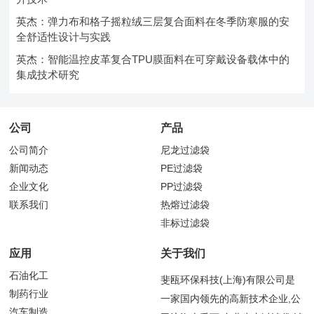
英杰：弹力布和格子摇粒绒三层复合面料在冬季防寒服的安
全舒适性设计与实践
英杰：智能温控皮革复合TPU膜面料在可穿戴设备载体中的
集成技术研究
公司
产品
公司简介
尼龙过滤袋
新闻动态
PE过滤袋
企业文化
PP过滤袋
联系我们
热熔过滤袋
非标过滤袋
应用
关于我们
石油化工
斐瓯环保科技(上海)有限公司是
制药行业
一家国内领先的高新技术企业,公
汽车制造