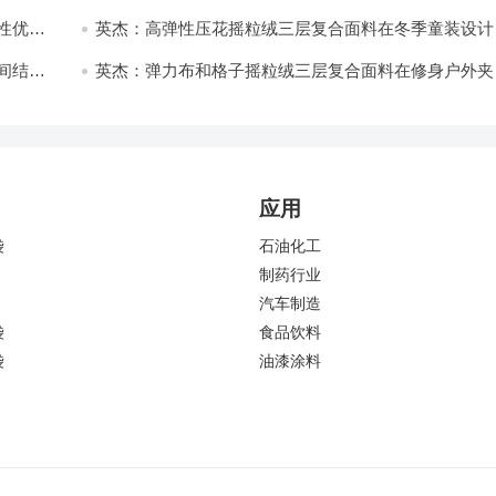
开发与应用
性优化
英杰：高弹性压花摇粒绒三层复合面料在冬季童装设计
的应用实践
间结合
英杰：弹力布和格子摇粒绒三层复合面料在修身户外夹
中的弹性与保暖协同设计
应用
袋
石油化工
制药行业
汽车制造
袋
食品饮料
袋
油漆涂料