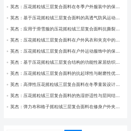
英杰：压花摇粒绒三层复合面料在冬季户外服装中的保暖
性能优化研究
英杰：基于压花摇粒绒三层复合面料的高透气防风运动服
饰开发
英杰：应用于滑雪服的压花摇粒绒三层复合面料抗撕裂与
耐磨性提升技术
英杰：压花摇粒绒三层复合面料在户外风衣和夹克中的应
用与性能
英杰：压花摇粒绒三层复合面料在户外运动服饰中的保暖
与透气性能研究
英杰：基于压花摇粒绒三层复合结构的功能性家居纺织品
开发与应用
英杰：压花摇粒绒三层复合面料的抗起球性与耐磨性优化
技术分析
英杰：高弹性压花摇粒绒三层复合面料在冬季童装设计中
的应用实践
英杰：压花摇粒绒三层复合面料的热湿舒适性与层间结合
强度协同提升工艺
英杰：弹力布和格子摇粒绒三层复合面料在修身户外夹克
中的弹性与保暖协同设计