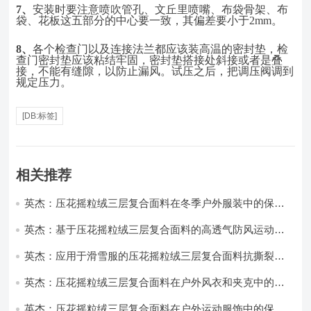
7、
安装时要注意喷吹管孔、文丘里喷嘴、布袋骨架、布
袋、花板这五部分的中心要一致，其偏差要小于
2mm。
8、
各个检查门以及连接法兰都应该装高温的密封垫，检
查门密封垫应该粘结牢固，密封垫搭接处斜接或者是叠
接，不能有缝隙，以防止漏风。试压之后，把调压阀调到
规定压力。
[DB:标签]
相关推荐
英杰：压花摇粒绒三层复合面料在冬季户外服装中的保暖
性能优化研究
英杰：基于压花摇粒绒三层复合面料的高透气防风运动服
饰开发
英杰：应用于滑雪服的压花摇粒绒三层复合面料抗撕裂与
耐磨性提升技术
英杰：压花摇粒绒三层复合面料在户外风衣和夹克中的应
用与性能
英杰：压花摇粒绒三层复合面料在户外运动服饰中的保暖