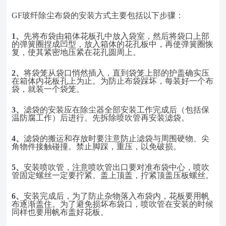
GF玻纤除尘布袋的安装方式主要包括以下步骤：
1、
先将布袋由箱体花板孔中放入袋室，然后将袋口上部
的弹簧圈捏成凹型，放入箱体的花孔板中，再使弹簧圈恢
复，使其紧密地压紧在花孔圆周上。
2、
将袋笼从袋口悄然插入，直到袋笼上部的护盖确实压
在箱体内花板孔上为止。为防止布袋踩坏，每装好一个布
袋，就装一个袋笼。
3、
滤袋的安装应在除尘器全部安装工作完成后（包括保
温防腐工作）后进行。先拆除喷吹管再安装滤袋。
4、
滤袋的搬运和存放时要注意防止滤袋与周围硬物、尖
角物件接触碰撞。禁止脚踩，重压，以免破损。
5、
安装喷吹管，注意喷吹管出口要对准布袋中心，喷吹
管固定螺丝一定要拧紧。盖上顶盖，拧紧顶盖压板螺丝。
6、
安装完成后，为了防止杂物落入布袋内，花板要用帆
布逐渐盖住。为了避免损坏布袋口，喷吹管在安装的时候
同样也要用帆布盖好花板。