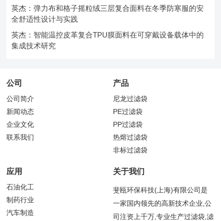
英杰：弹力布和格子摇粒绒三层复合面料在冬季防寒服的安
全舒适性设计与实践
英杰：智能温控皮革复合TPU膜面料在可穿戴设备载体中的
集成技术研究
公司
产品
公司简介
尼龙过滤袋
新闻动态
PE过滤袋
企业文化
PP过滤袋
联系我们
热熔过滤袋
非标过滤袋
应用
关于我们
石油化工
斐瓯环保科技(上海)有限公司是
制药行业
一家国内领先的高新技术企业,公
汽车制造
司注资上千万,专业生产过滤袋,滤