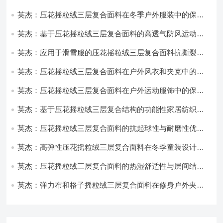
英杰：压花摇粒绒三层复合面料在冬季户外服装中的保暖
性能优化研究
英杰：基于压花摇粒绒三层复合面料的高透气防风运动服
饰开发
英杰：应用于滑雪服的压花摇粒绒三层复合面料抗撕裂与
耐磨性提升技术
英杰：压花摇粒绒三层复合面料在户外风衣和夹克中的应
用与性能
英杰：压花摇粒绒三层复合面料在户外运动服饰中的保暖
与透气性能研究
英杰：基于压花摇粒绒三层复合结构的功能性家居纺织品
开发与应用
英杰：压花摇粒绒三层复合面料的抗起球性与耐磨性优化
技术分析
英杰：高弹性压花摇粒绒三层复合面料在冬季童装设计中
的应用实践
英杰：压花摇粒绒三层复合面料的热湿舒适性与层间结合
强度协同提升工艺
英杰：弹力布和格子摇粒绒三层复合面料在修身户外夹克
中的弹性与保暖协同设计