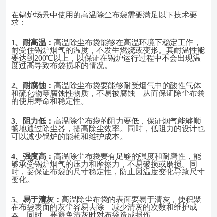
在锅炉场景中使用的高温除尘布袋需要满足以下技术要
求：
1、
耐高温：
高温除尘布袋能够在高温环境下稳定工作，
耐受住锅炉烟气的温度，不发生燃烧或变形。其耐温性能
要达到
200℃以上，以保证在锅炉运行过程中不会出现温
度过高导致布袋损坏的情况。
2、
耐腐蚀：
高温除尘布袋要能够耐受烟气中的酸性气体
和硫化物等腐蚀性物质，不易被腐蚀，从而保证除尘布袋
的使用寿命和稳定性。
3、
阻力低：
高温除尘布袋的阻力要低，保证烟气能够顺
畅地通过除尘器，提高除尘效率。同时，低阻力的设计也
可以减少锅炉的能耗和维护成本。
4、
强度高：
高温除尘布袋要有足够的强度和耐磨性，能
够承受锅炉烟气的压力和摩擦力，不易破损或磨损。同
时，要保证布袋的尺寸稳定性，防止因温度变化导致尺寸
变化。
5、
易于清灰：
高温除尘布袋的表面要易于清灰，使积聚
在布袋表面的灰尘容易去除，减少清灰的次数和维护成
本。同时，要避免清灰时对布袋造成损伤。