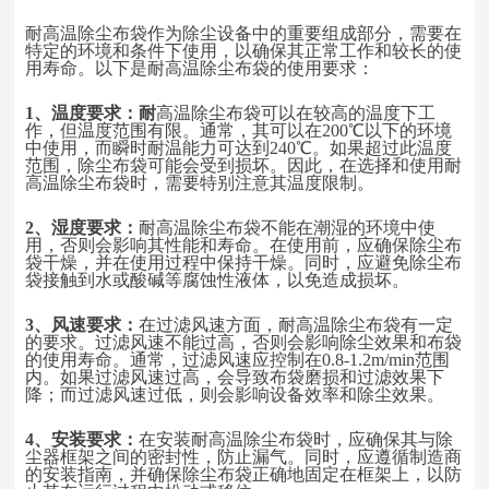
耐高温除尘布袋作为除尘设备中的重要组成部分，需要在
特定的环境和条件下使用，以确保其正常工作和较长的使
用寿命。以下是耐高温除尘布袋的使用要求：
1、
温度要求：耐
高温除尘布袋可以在较高的温度下工
作，但温度范围有限。通常，其可以在
200℃以下的环境
中使用，而瞬时耐温能力可达到240℃。如果超过此温度
范围，除尘布袋可能会受到损坏。因此，在选择和使用耐
高温除尘布袋时，需要特别注意其温度限制。
2、
湿度要求：
耐高温除尘布袋不能在潮湿的环境中使
用，否则会影响其性能和寿命。在使用前，应确保除尘布
袋干燥，并在使用过程中保持干燥。同时，应避免除尘布
袋接触到水或酸碱等腐蚀性液体，以免造成损坏。
3、
风速要求：
在过滤风速方面，耐高温除尘布袋有一定
的要求。过滤风速不能过高，否则会影响除尘效果和布袋
的使用寿命。通常，过滤风速应控制在
0.8-1.2m/min范围
内。如果过滤风速过高，会导致布袋磨损和过滤效果下
降；而过滤风速过低，则会影响设备效率和除尘效果。
4、
安装要求：
在安装耐高温除尘布袋时，应确保其与除
尘器框架之间的密封性，防止漏气。同时，应遵循制造商
的安装指南，并确保除尘布袋正确地固定在框架上，以防