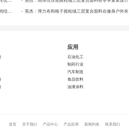
性优化
英杰：高弹性压花摇粒绒三层复合面料在冬季童装设计
的应用实践
间结合
英杰：弹力布和格子摇粒绒三层复合面料在修身户外夹
中的弹性与保暖协同设计
应用
袋
石油化工
制药行业
汽车制造
袋
食品饮料
袋
油漆涂料
首页
关于我们
产品中心
产品应用
新闻列表
联系我们