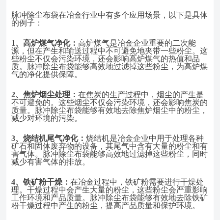
脉冲除尘布袋在冶金行业中有多个应用场景，以下是具体
的例子：
1、
高炉煤气净化：
高炉煤气是冶金企业重要的二次能
源，但在产生和输送过程中不可避免地夹带一些粉尘。这
些粉尘不仅会污染环境，还会影响高炉煤气的热值和品
质。脉冲除尘布袋能够高效地过滤掉这些粉尘，为高炉煤
气的净化提供保障。
2、
焦炉烟尘处理：
在焦炭的生产过程中，烟尘的产生是
不可避免的。这些烟尘不仅会污染环境，还会影响焦炭的
质量。脉冲除尘布袋能够有效地去除焦炉烟尘中的粉尘，
减少对环境的污染。
3、
烧结机尾气净化：
烧结机是冶金企业中用于处理各种
矿石和固体废弃物的设备，其尾气中含有大量的粉尘和有
害气体。脉冲除尘布袋能够高效地过滤掉这些
粉尘，同时
减少有害气体的排放。
4、
铁矿粉干燥：
在冶金过程中，铁矿粉需要进行干燥处
理。干燥过程中会产生大量的粉尘，这些粉尘会严重影响
工作环境和产品质量。脉冲除尘布袋能够有效地去除铁矿
粉干燥过程中产生的粉尘，提高产品质量和保护环境。