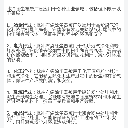
脉冲除尘布袋广泛应用于各种工业领域，包括但不限于以
下领域：
1、
冶金行业：
脉冲布袋除尘器被广泛应用于高炉煤气净
化和烧结机尾气净化。它能够有效地去除煤气和尾气中的
粉尘和有害气体，保证生产过程中的环保和安全。
2、
电力行业：
脉冲布袋除尘器被用于锅炉烟气净化和粉
煤灰处理。它能够去除烟气中的粉尘和有害气体，提高锅
炉的燃烧效率，同时对粉煤灰进行回收利用，减少对环境
的影响。
3、
化工行业：
脉冲布袋除尘器被用于化工原料粉尘处理
和废气净化。它能够去除化工生产过程中的粉尘和有害气
体，保证生产环境的清洁和安全。
4、
建筑行业：
脉冲布袋除尘器被用于建筑粉尘处理和水
泥生产线粉尘处理。它能够有效地去除建筑材料和水泥生
产过程中的粉尘，提高产品质量和生产效率。
5、
食品行业：
脉冲布袋除尘器被用于粮食粉尘处理和食
品加工粉尘处理。它能够保证食品加工过程的卫生和安
全，同时避免粉尘对环境造成污染。