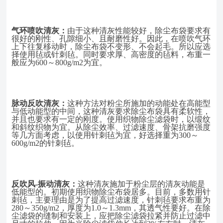
气环喷吹清灰：
由于这种清灰性能较好，除尘布袋要求有
很好的刚性、孔隙细小、且耐磨性好。因此，在喷吹气环
上下往复移动时，除尘布袋不变形、不会起毛。所以应选
择使用毡或针刺毡。同时要求厚、高密度的毡料，布重一
般应为
600～800g/m2为宜。
脉动反吹清灰：
这种方法对粉尘所施加的动能处在高能型
与低动能型的中间，
这种清灰要求除尘布袋具有柔软性，
并且也要求有一定的刚度。使用织物除尘滤袋时，以缎纹
和斜纹织物为宜。从除尘效率、过滤速度、骨架抗磨强度
等几方面考虑，以使用针刺毡为宜，好选择重为
300～
600g/m2的针刺毡。
反吹风
-振动清灰：
这种清灰施加于粉尘层的清灰动能是
低能型的。初期使用织物除尘布袋居多。目前，多数用针
刺毡，主要理由是为了提高过滤速度，针刺毡要求布重为
280～350g/m2，厚度为1.0～1.3mm，其透气性要好。在除
尘滤袋的缝制和安装上，应把除尘滤袋拉紧并防止过滤中