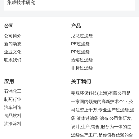
集成技术研究
公司
产品
公司简介
尼龙过滤袋
新闻动态
PE过滤袋
企业文化
PP过滤袋
联系我们
热熔过滤袋
非标过滤袋
应用
关于我们
石油化工
斐瓯环保科技(上海)有限公司是
制药行业
一家国内领先的高新技术企业,公
汽车制造
司注资上千万,专业生产过滤袋,滤
食品饮料
袋,液体过滤袋,滤布,公司集研发,
油漆涂料
设计,生产,销售,服务为一体的过
滤袋生产工厂,是你值得信赖的合