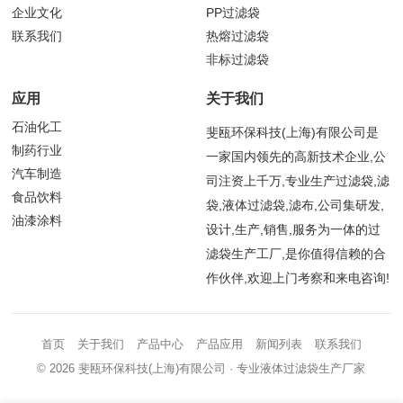
企业文化
PP过滤袋
联系我们
热熔过滤袋
非标过滤袋
应用
关于我们
石油化工
斐瓯环保科技(上海)有限公司是
制药行业
一家国内领先的高新技术企业,公
汽车制造
司注资上千万,专业生产过滤袋,滤
食品饮料
袋,液体过滤袋,滤布,公司集研发,
油漆涂料
设计,生产,销售,服务为一体的过
滤袋生产工厂,是你值得信赖的合
作伙伴,欢迎上门考察和来电咨询!
首页
关于我们
产品中心
产品应用
新闻列表
联系我们
© 2026
斐瓯环保科技(上海)有限公司
· 专业液体过滤袋生产厂家