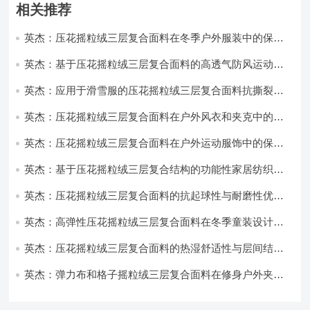
相关推荐
英杰：压花摇粒绒三层复合面料在冬季户外服装中的保暖
性能优化研究
英杰：基于压花摇粒绒三层复合面料的高透气防风运动服
饰开发
英杰：应用于滑雪服的压花摇粒绒三层复合面料抗撕裂与
耐磨性提升技术
英杰：压花摇粒绒三层复合面料在户外风衣和夹克中的应
用与性能
英杰：压花摇粒绒三层复合面料在户外运动服饰中的保暖
与透气性能研究
英杰：基于压花摇粒绒三层复合结构的功能性家居纺织品
开发与应用
英杰：压花摇粒绒三层复合面料的抗起球性与耐磨性优化
技术分析
英杰：高弹性压花摇粒绒三层复合面料在冬季童装设计中
的应用实践
英杰：压花摇粒绒三层复合面料的热湿舒适性与层间结合
强度协同提升工艺
英杰：弹力布和格子摇粒绒三层复合面料在修身户外夹克
中的弹性与保暖协同设计