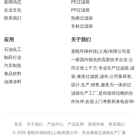
新闻动态
PE过滤袋
企业文化
PP过滤袋
联系我们
热熔过滤袋
非标过滤袋
应用
关于我们
石油化工
斐瓯环保科技(上海)有限公司是
制药行业
一家国内领先的高新技术企业,公
汽车制造
司注资上千万,专业生产过滤袋,滤
食品饮料
袋,液体过滤袋,滤布,公司集研发,
油漆涂料
设计,生产,销售,服务为一体的过
滤袋生产工厂,是你值得信赖的合
作伙伴,欢迎上门考察和来电咨询!
首页
关于我们
产品中心
产品应用
新闻列表
联系我们
© 2026
斐瓯环保科技(上海)有限公司
· 专业液体过滤袋生产厂家