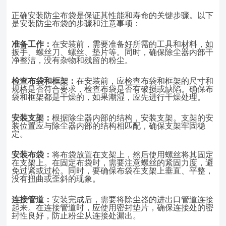
正确安装防尘布袋是保证其性能和寿命的关键步骤。以下
是安装防尘布袋的步骤和注意事项：
准备工作：
在安装前，需要准备好所需的工具和材料，如
扳手、螺丝刀、螺丝、垫片等。同时，确保除尘器内部干
净整洁，没有杂物和残留的粉尘。
检查布袋和框架：
在安装前，应检查布袋和框架的尺寸和
规格是否符合要求，检查布袋是否有破损或缺陷。确保布
袋和框架都是干燥的，如果潮湿，应先进行干燥处理。
安装支架：
根据除尘器内部的结构，安装支架。支架的安
装位置应与除尘器内部的结构相匹配，确保支架牢固稳
定。
安装布袋：
将布袋放置在支架上，然后使用螺丝将其固定
在支架上。在固定布袋时，需要注意螺丝的紧固力度，避
免过紧或过松。同时，要确保布袋在支架上垂直、平整，
没有扭曲或歪斜的现象。
连接管道：
安装完成后，需要将除尘器的进出口管道连接
起来。在连接管道时，应使用密封垫片，确保连接处的密
封性良好，防止粉尘从连接处漏出。