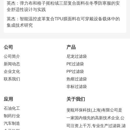
英杰：弹力布和格子摇粒绒三层复合面料在冬季防寒服的安
全舒适性设计与实践
英杰：智能温控皮革复合TPU膜面料在可穿戴设备载体中的
集成技术研究
公司
产品
公司简介
尼龙过滤袋
新闻动态
PE过滤袋
企业文化
PP过滤袋
联系我们
热熔过滤袋
非标过滤袋
应用
关于我们
石油化工
斐瓯环保科技(上海)有限公司是
制药行业
一家国内领先的高新技术企业,公
汽车制造
司注资上千万,专业生产过滤袋,滤