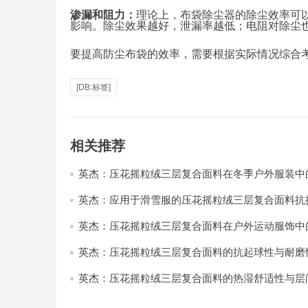
渗漏和阻力：
理论上，布袋除尘器的除尘效率可
影响。除尘效果越好，泄漏率越低；电阻对除尘
要提高防尘布袋的效率，需要根据实际情况综合
[DB:标签]
相关推荐
英杰：压花摇粒绒三层复合面料在冬季户外服装中
性能优化研究
英杰：应用于滑雪服的压花摇粒绒三层复合面料抗
耐磨性提升技术
英杰：压花摇粒绒三层复合面料在户外运动服饰中
与透气性能研究
英杰：压花摇粒绒三层复合面料的抗起球性与耐磨
技术分析
英杰：压花摇粒绒三层复合面料的热湿舒适性与层
强度协同提升工艺