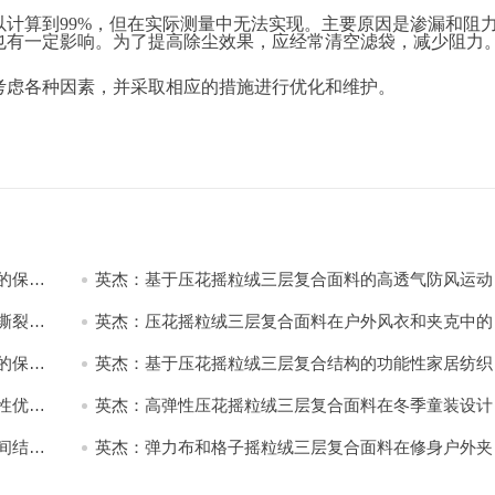
以计算到
99%，但在实际测量中无法实现。主要原因是渗漏和阻
也有一定影响。为了提高除尘效果，应经常清空滤袋，减少阻力
考虑各种因素，并采取相应的措施进行优化和维护。
的保暖
英杰：基于压花摇粒绒三层复合面料的高透气防风运动
饰开发
撕裂与
英杰：压花摇粒绒三层复合面料在户外风衣和夹克中的
用与性能
的保暖
英杰：基于压花摇粒绒三层复合结构的功能性家居纺织
开发与应用
性优化
英杰：高弹性压花摇粒绒三层复合面料在冬季童装设计
的应用实践
间结合
英杰：弹力布和格子摇粒绒三层复合面料在修身户外夹
中的弹性与保暖协同设计