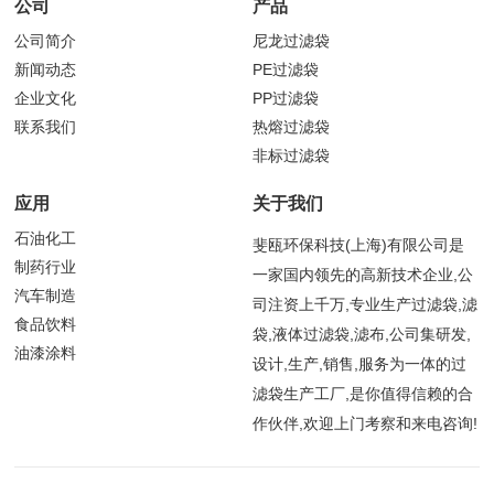
公司
产品
公司简介
尼龙过滤袋
新闻动态
PE过滤袋
企业文化
PP过滤袋
联系我们
热熔过滤袋
非标过滤袋
应用
关于我们
石油化工
斐瓯环保科技(上海)有限公司是
制药行业
一家国内领先的高新技术企业,公
汽车制造
司注资上千万,专业生产过滤袋,滤
食品饮料
袋,液体过滤袋,滤布,公司集研发,
油漆涂料
设计,生产,销售,服务为一体的过
滤袋生产工厂,是你值得信赖的合
作伙伴,欢迎上门考察和来电咨询!